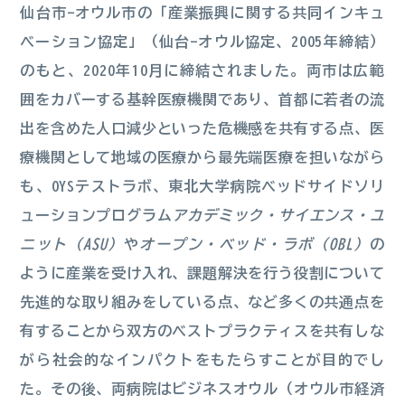
仙台市-オウル市の「産業振興に関する共同インキュ
ベーション協定」（仙台-オウル協定、2005年締結）
のもと、2020年10月に締結されました。両市は広範
囲をカバーする基幹医療機関であり、首都に若者の流
出を含めた人口減少といった危機感を共有する点、医
療機関として地域の医療から最先端医療を担いながら
も、OYSテストラボ、東北大学病院ベッドサイドソリ
ューションプログラム
アカデミック・サイエンス・ユ
ニット（ASU）
や
オープン・ベッド・ラボ（OBL）
の
ように産業を受け入れ、課題解決を行う役割について
先進的な取り組みをしている点、など多くの共通点を
有することから双方のベストプラクティスを共有しな
がら社会的なインパクトをもたらすことが目的でし
た。その後、両病院はビジネスオウル（オウル市経済