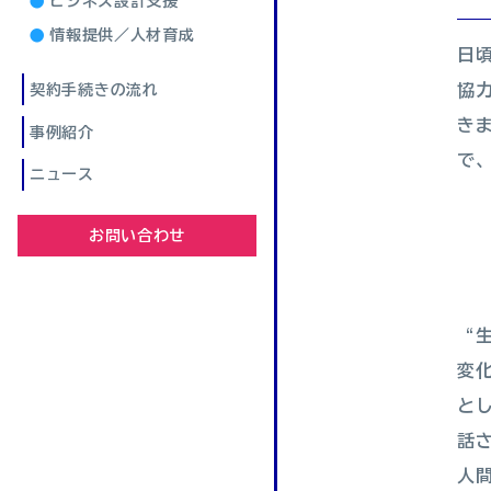
ビジネス設計支援
情報提供／人材育成
日頃
協
契約手続きの流れ
き
事例紹介
で
ニュース
お問い合わせ
“
変
と
話
人