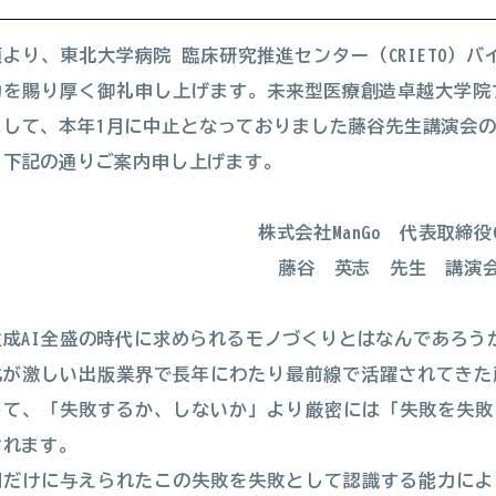
より、東北大学病院 臨床研究推進センター（CRIETO）バ
力を賜り厚く御礼申し上げます。未来型医療創造卓越大学院プロ
まして、本年1月に中止となっておりました藤谷先生講演会
、下記の通りご案内申し上げます。
株式会社ManGo 代表取締役C
藤谷 英志 先生 講演
生成AI全盛の時代に求められるモノづくりとはなんであろう
化が激しい出版業界で長年にわたり最前線で活躍されてきた
して、「失敗するか、しないか」より厳密には「失敗を失敗
されます。
間だけに与えられたこの失敗を失敗として認識する能力によ