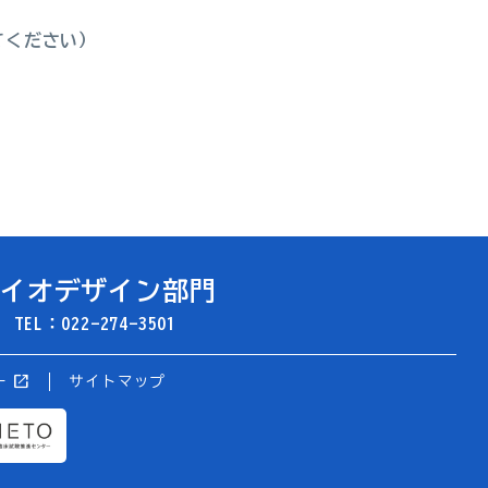
に変更してください）
バイオデザイン部門
号
TEL：022-274-3501
open_in_new
ー
サイトマップ