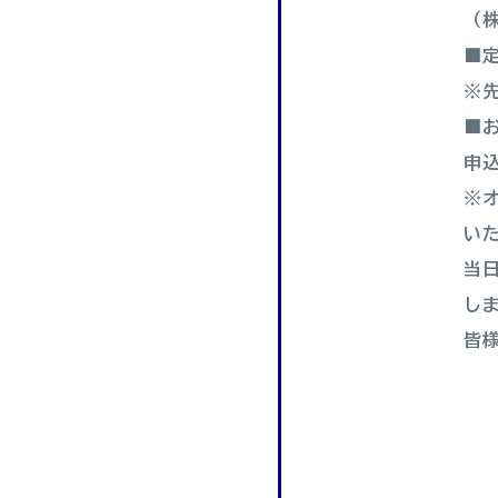
（株
■定
※
■
申
※
い
当
し
皆