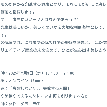
のものが何かを創造する源泉となり、それこそがAiには決
の価値と指摘します。
して、”本当にいいモノとはなんであろう？”
谷先生は美しいか、美しくないかを大切な判断基準として、
ます。
回の講演では、これまでの講談社での経験を踏まえ、 出版業
クリエイティブ産業の未来含めて、ひとが生み出す美しさや
。
時：2025年7月9日（水）18：00－19：00
場：オンライン（Zoom）
演題：「失敗しないA I、失敗する人間」
僕らが僕らであるために、いま何を創り出すべきか〜
講師：藤谷 英志 先生