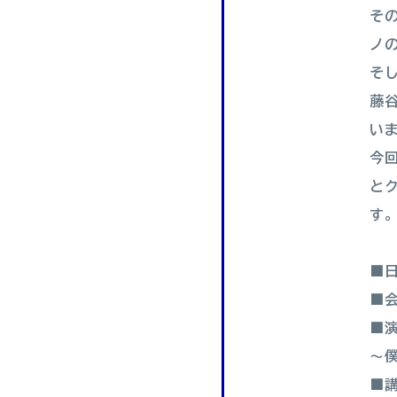
そ
ノ
そ
藤
い
今
と
す
■日
■会
■
〜
■