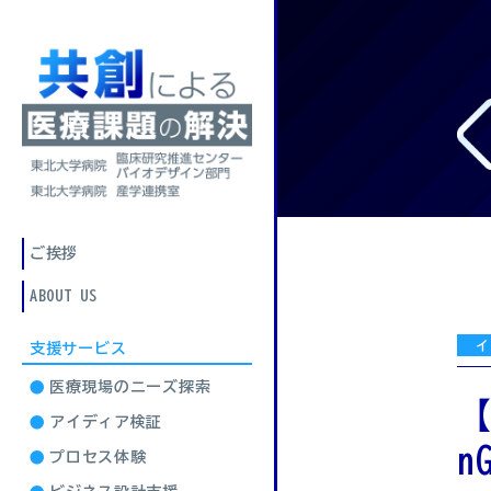
ご挨拶
ABOUT US
支援サービス
医療現場
の
ニーズ探索
【
アイディア検証
n
プロセス体験